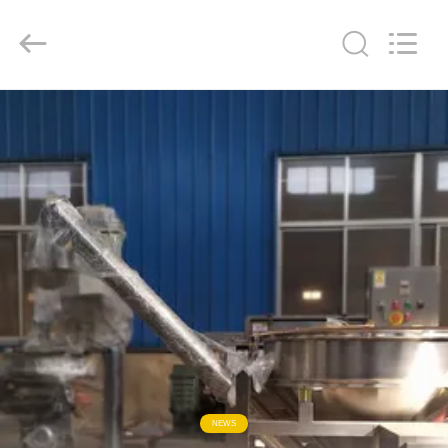
Jiangyin
Brightsail
Machinery
Co.,Ltd..
All
Rights
Reserved.
الصفحة
الرئيسية
منتجات
أشرطة
فيديو
معلومات
عنا
NEWS