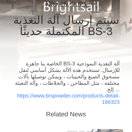
Nov 15, 2021
جولة
في
سيتم إرسال آلة التغذية
المعمل
BS-3 المكتملة حديثًا
مراقبة
الجودة
آلة التغذية النموذجية BS-3 الخاصة بنا جاهزة
للإرسال. تستخدم هذه الآلة بشكل أساسي لنقل
اتصل
مسحوق الصبغ والحبيبات ، ويمكن توصيلها بآلات
بنا
مختلفة ، مثل المطاحن ، والخلاطات ، وآلة التعبئة
... إلخ.
https://www.brspowder.com/products-detail-
أخبار
166323
Related News
حالات