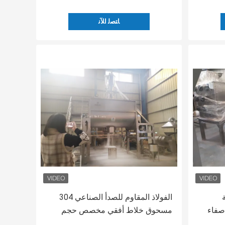
ﺎﺘﺼﻟ ﺍﻶﻧ
الفولاذ المقاوم للصدأ الصناعي 304
نانومتر صفاء
مسحوق خلاط أفقي مخصص حجم
180l