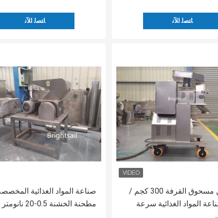
ﺎﺘﺼﻟ ﺍﻶﻧ
ﺎﺘﺼﻟ ﺍﻶﻧ
آلة طحن مسحوق القرفة 300 كجم /
صناعة المواد الغذائية المخصصة
عة المواد الغذائية سرعة
مطحنة الخشنة 0.5-20 
ية
التكسير