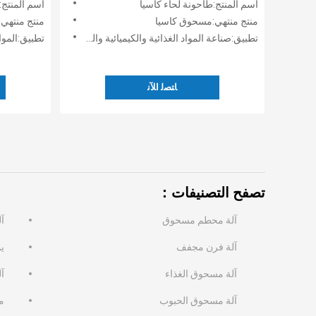
اسم المنتج:طاحونة لحاء كاسيا
اسم المنتج:
منتج منتهي:مسحوق كاسيا
منتج منتهي
تطبيق:صناعة المواد الغذائية والكيميائية والطبية
تطبيق:المواد الغ
ﺎﺘﺼﻟ ﺍﻶﻧ
تصفح التصنيفات：
آلة محطم مسحوق
آ
آلة فرن مجفف
يم
آلة مسحوق الغذاء
آ
آلة مسحوق الحبوب
م