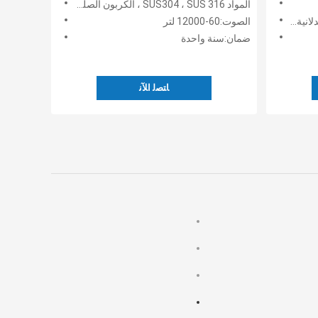
المواد SUS304 ، SUS 316 ، الكربون الصلب:حسب الطلب
إلى ذلك
الصوت:60-12000 لتر
ضمان:سنة واحدة
ﺎﺘﺼﻟ ﺍﻶﻧ