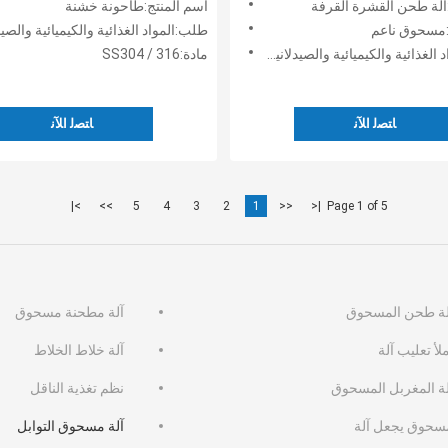
آلة طحن القشرة القرفة
اسم المنتج:طاحونة خشنة
:مسحوق ناعم
طلب:المواد الغذائية والكيميائية والصيدلانية ، وما 
ذائية والكيميائية والصيدلانية ، وما إلى ذلك
مادة:SS304 / 316
ﺎﺘﺼﻟ ﺍﻶﻧ
ﺎﺘﺼﻟ ﺍﻶﻧ
>|
>>
5
4
3
2
1
<<
|<
Page 1 of 5
لة طحن المسحوق
آلة مطحنة مسحوق
لأ تعليب آلة
آلة خلاط الخلاط
لة المغربل المسحوق
نظم تغذية الناقل
سحوق يجعل آلة
آلة مسحوق التوابل