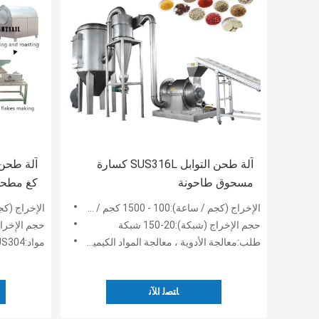
آلة طحن التوابل SUS316L كسارة
مسحوق طاحونة
كغ مطحنة ال
الإخراج (كجم / ساعة):100 - 1500 كجم / ساعة
الإخراج (كجم / ساعة):
حجم الإخراج (شبكة):20-150 شبكة
حجم الإخراج (شبك
طلب:معالجة الأدوية ، معالجة المواد الكيميائية ، تجهيز الأغذية
مواد:SUS304
ﺎﺘﺼﻟ ﺍﻶﻧ