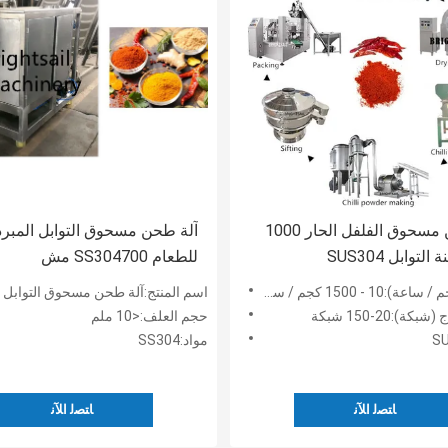
آلة طحن مسحوق الفلفل الحار 1000
آلة طحن مسحوق التوابل المبرد
توابل SUS304
للطعام SS304700 مش
10 - 1500 كجم / ساعة
اسم المنتج:آلة طحن مسحوق التوابل الغذاء 
ة):20-150 شبكة
حجم العلف:<10 ملم
مواد:SS304
ﺎﺘﺼﻟ ﺍﻶﻧ
ﺎﺘﺼﻟ ﺍﻶﻧ