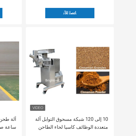
ﺎﺘﺼﻟ ﺍﻶﻧ
10 إلى 120 شبكة مسحوق التوابل آلة
متعددة الوظائف كاسيا لحاء الطاحن
ساعة صنا
مطحنة
طحن عال