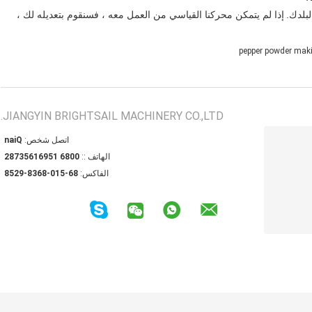
لبلدك.
إذا لم يتمكن محركنا القياسي من العمل معه ، فسنقوم بتعديله لك ،
pepper powder mak
JIANGYIN BRIGHTSAIL MACHINERY CO.,LTD.
اتصل شخص:
Qian
الهاتف ::
0086 15961653782
الفاكس:
86-510-8638-9258