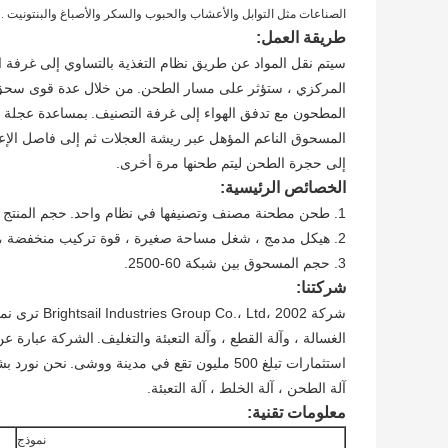
الصناعات مثل التوابل والأعشاب والحبوب والسكر والأصباغ والبنتونيت ...
طريقة العمل:
سيتم نقل المواد عن طريق نظام التغذية بالتساوي إلى غرفة ا
المركزي ، ستؤثر على مسار الطحن.
من خلال عدة قوى سحق 
المطحون مع تدفق الهواء إلى غرفة التصنيف.
بمساعدة عجلة م
المسحوق الناعم المؤهل عبر ريشة العجلات ثم إلى فاصل الإع
إلى حجرة الطحن ليتم طحنها مرة أخرى.
الخصائص الرئيسية:
1. طحن مطحنة مصنف وتصنيفها في نظام واحد.
حجم المنتج 
2. هيكل مدمج ، شغل مساحة صغيرة ، قوة تركيب منخفضة ، تطبيق واسع ، وتكلفة أداء عالية.
3. حجم المسحوق بين شبكة 60-2500.
شركتنا:
شركة d، 2002
الغسالة ، وآلة القطع ، وآلة التعبئة والتغليف.
الشركة عبارة عن 
استثمارات تبلغ 500 مليون تقع في مدينة ووشى.
نحن نورد بش
آلة الطحن ، آلة الخلط ، آلة التعبئة.
معلومات تقنية:
نموذج