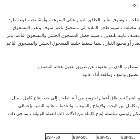
 إلخ.
لطحن ، وسوف تتأثر بالخافق الدوار عالي السرعة ، وأيضًا تحت قوة الطرد
مختلفة ، سيتم طحن المادة إلى مسحوق ناعم.
سوف يذهب المسحوق
صنف قابلة للتعديل ، سيتم فصل المسحوق الخشن والمسحوق الناعم.
يمر
صار أو مجمع الغبار ، بينما يسقط خليط المسحوق الخشن والمسحوق الناعم
المطلوب الذي تم تحقيقه عن طريق تعديل عجلة المصنف.
Brightsail Industries Group Co.، Lt ترى نمو الشركة ونطاق أعمالها يتوسع من آلة الطحن إلى خط إنتاج كامل ، مثل
تكامل بين البحث والإنتاج والمبيعات والخدمات عالية التقنية بإجمالي
كل رئيسي سلسلة إنتاج كاملة من الآلات ذات الصلة الوثيقة ، بما في ذلك ،
BSP-750
BSP-500
BSP-450
BSP-350