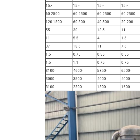
<15
<15
<15
<15
60-2500
60-2500
60-2500
60-2500
120-1800
60-800
40-500
20-200
55
30
18.5
11
11
5.5
4
1.5
37
18.5
11
7.5
1.5
0.75
0.55
0.55
1.5
1.1
0.75
0.75
-3100
-4600
-5350
-6500
3000
3500
4000
4000
3100
2300
1800
1600