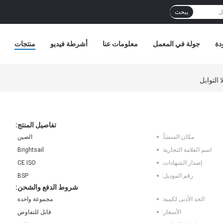
يبحث
دة
جولة في المعمل
معلومات عنا
أشرطة فيديو
منتجات
التوابل
تفاصيل المنتج:
مكان المنشأ:
الصين
اسم العلامة التجارية:
Brightsail
إصدار الشهادات:
CE ISO
رقم الموديل:
BSP
شروط الدفع والشحن:
الحد الأدنى لكمية:
مجموعة واحدة
الأسعار:
قابل للتفاوض