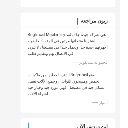
زبون مراجعة
Brightsail Machinery هي شركة جيدة جدًا ، لقد
اشترينا منتجاتها مرتين في الوقت الحاضر ،
أجهزتهم جيدة جدًا وتعمل جيدًا في مصنعنا ، لا تتردد
في الاتصال بهم وتقديم طلب.
—— مجموعة ميديفودز
اشترينا خطين من ماكينات Brightsail لصنع
الحمص ومسحوق التوابل ، وجميع الآلات تعمل
بشكل جيد في مصنعنا ، فهي مورد جيد وخيار جيد
لشراء الآلات.
—— امتياز
ابن دردش الآن