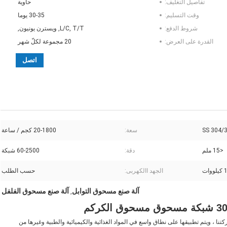
تفاصيل التغليف:
حاوية
وقت التسليم:
30-35 يوما
شروط الدفع:
L/C, T/T, ويسترن يونيون,
القدرة على العرض:
20 مجموعة لكلّ شهر
اتصل
SS 304/
سعة:
20-1800 كجم / ساعة
<15 ملم
دقة:
60-2500 شبكة
ات
الجهد االكهربى:
حسب الطلب
آلة صنع مسحوق التوابل
آلة صنع مسحوق الفلفل
,
نا ، ويتم تطبيقها على نطاق واسع في المواد الغذائية والكيميائية والطبية وغيرها من