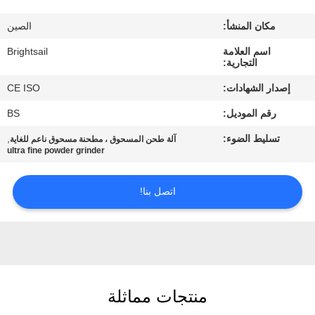
جولة
مكان المنشأ:
الصين
في
اسم العلامة
Brightsail
المعمل
التجارية:
إصدار الشهادات:
CE ISO
مراقبة
رقم الموديل:
BS
الجودة
تسليط الضوء:
,
آلة طحن المسحوق ، مطحنة مسحوق ناعم للغاية
ultra fine powder grinder
اتصل
بنا
اتصل بنا!
أخبار
حالات
منتجات مماثلة