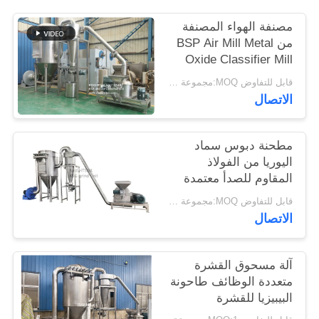
خريطة
مصنفة الهواء المصنفة
الموقع
من BSP Air Mill Metal
Oxide Classifier Mill
Metal Oxide ACM
PRIVACY
قابل للتفاوض MOQ:مجموعة واحدة
Ggrinder من Brightsail
الاتصال
POLICY
مطحنة دبوس سماد
اليوريا من الفولاذ
المقاوم للصدأ معتمدة
من CE
قابل للتفاوض MOQ:مجموعة واحدة
الاتصال
آلة مسحوق القشرة
متعددة الوظائف طاحونة
البيبيزيا للقشرة