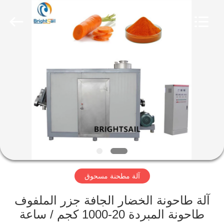
Jiangyin
Brightsail
Machinery
Co.,Ltd..
All
Rights
Reserved.
الصفحة
الرئيسية
منتجات
أشرطة
فيديو
آلة مطحنة مسحوق
معلومات
عنا
آلة طاحونة الخضار الجافة جزر الملفوف
طاحونة المبردة 20-1000 كجم / ساعة