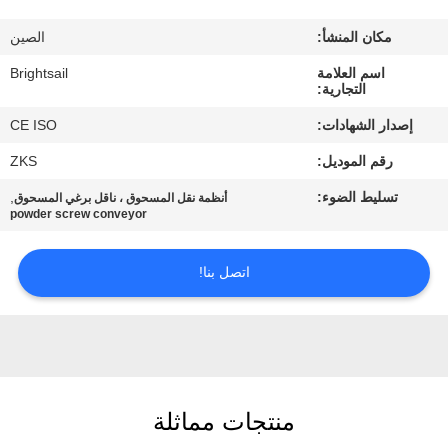
جولة
مكان المنشأ:
الصين
في
اسم العلامة
Brightsail
المعمل
التجارية:
إصدار الشهادات:
CE ISO
مراقبة
رقم الموديل:
ZKS
الجودة
تسليط الضوء:
,
أنظمة نقل المسحوق ، ناقل برغي المسحوق
powder screw conveyor
اتصل
بنا
اتصل بنا!
أخبار
حالات
منتجات مماثلة