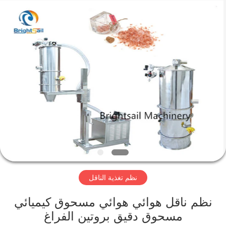
Jiangyin
Brightsail
Machinery
Co.,Ltd..
All
Rights
Reserved.
الصفحة
الرئيسية
منتجات
أشرطة
فيديو
نظم تغذية الناقل
معلومات
عنا
نظم ناقل هوائي هوائي مسحوق كيميائي
مسحوق دقيق بروتين الفراغ