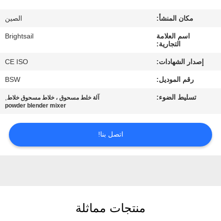
جولة
مكان المنشأ:
الصين
في
اسم العلامة
Brightsail
المعمل
التجارية:
إصدار الشهادات:
CE ISO
مراقبة
رقم الموديل:
BSW
الجودة
تسليط الضوء:
,
آلة خلط مسحوق ، خلاط مسحوق خلاط
powder blender mixer
اتصل
بنا
اتصل بنا!
أخبار
حالات
منتجات مماثلة