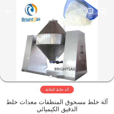
Jiangyin
Brightsail
Machinery
Co.,Ltd..
All
Rights
Reserved.
الصفحة
الرئيسية
منتجات
أشرطة
فيديو
آلة خلاط الخلاط
معلومات
عنا
آلة خلط مسحوق المنظفات معدات خلط
الدقيق الكيميائي