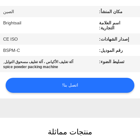
جولة
مكان المنشأ:
الصين
في
اسم العلامة
Brightsail
المعمل
التجارية:
إصدار الشهادات:
CE ISO
مراقبة
رقم الموديل:
BSPM-C
الجودة
تسليط الضوء:
,
آلة تغليف الأكياس ، آلة تغليف مسحوق التوابل
spice powder packing machine
اتصل
بنا
اتصل بنا!
أخبار
حالات
منتجات مماثلة