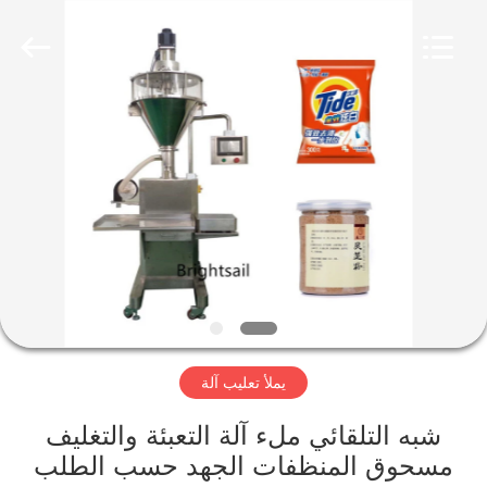
Jiangyin
Brightsail
Machinery
Co.,Ltd..
All
Rights
Reserved.
الصفحة
الرئيسية
منتجات
أشرطة
فيديو
يملأ تعليب آلة
معلومات
عنا
شبه التلقائي ملء آلة التعبئة والتغليف
مسحوق المنظفات الجهد حسب الطلب