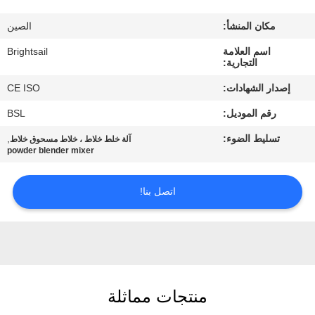
جولة
مكان المنشأ:
الصين
في
اسم العلامة
Brightsail
المعمل
التجارية:
إصدار الشهادات:
CE ISO
مراقبة
رقم الموديل:
BSL
الجودة
تسليط الضوء:
,
آلة خلط خلاط ، خلاط مسحوق خلاط
powder blender mixer
اتصل
بنا
اتصل بنا!
أخبار
حالات
منتجات مماثلة