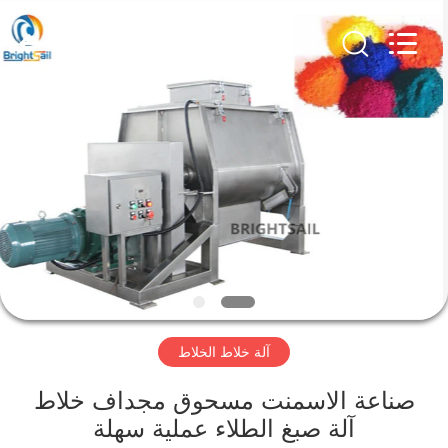
Jiangyin
Brightsail
Machinery
Co.,Ltd..
All
Rights
Reserved.
الصفحة
الرئيسية
منتجات
أشرطة
فيديو
آلة خلاط الخلاط
معلومات
عنا
صناعة الاسمنت مسحوق مجداف خلاط
آلة صبغ الطلاء عملية سهلة