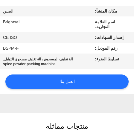
جولة
مكان المنشأ:
الصين
في
اسم العلامة
Brightsail
المعمل
التجارية:
إصدار الشهادات:
CE ISO
مراقبة
رقم الموديل:
BSPM-F
الجودة
تسليط الضوء:
,
آلة تغليف المسحوق ، آلة تغليف مسحوق التوابل
spice powder packing machine
اتصل
بنا
اتصل بنا!
أخبار
حالات
منتجات مماثلة