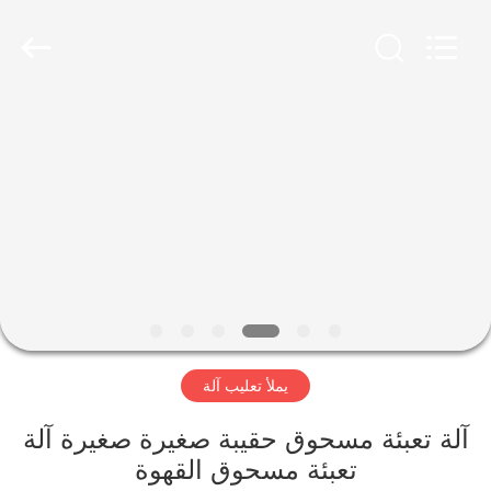
Jiangyin
Brightsail
Machinery
Co.,Ltd..
All
Rights
Reserved.
الصفحة
الرئيسية
منتجات
أشرطة
فيديو
يملأ تعليب آلة
معلومات
عنا
آلة تعبئة مسحوق حقيبة صغيرة صغيرة آلة
تعبئة مسحوق القهوة