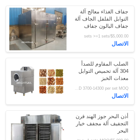
خريطة
جفاف الغذاء معالج آلة
الموقع
التوابل الفلفل الجاف آلة
جفاف البالون جفاف
الفرن البحر
PRIVACY
$5,000.00/sets >=1 sets
الاتصال
POLICY
الصلب المقاوم للصدأ
304 آلة تحميص التوابل
معدات الخبز
USD 3700-14300 per set MOQ:مجموعة واحدة
الاتصال
أذن البحر جوز الهند فرن
التجفيف آلة مجفف خيار
البحر