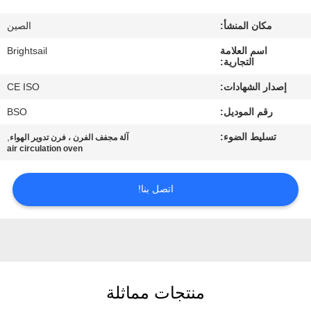
جولة
مكان المنشأ:
الصين
في
اسم العلامة
Brightsail
المعمل
التجارية:
إصدار الشهادات:
CE ISO
مراقبة
رقم الموديل:
BSO
الجودة
تسليط الضوء:
,
آلة مجفف الفرن ، فرن تدوير الهواء
air circulation oven
اتصل
بنا
اتصل بنا!
أخبار
حالات
منتجات مماثلة