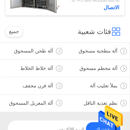
$5,000.00/sets >=1 sets MOQ:مجموعة واحدة
الاتصال
فئات شعبية
جميع
آلة مطحنة مسحوق
آلة طحن المسحوق
آلة محطم مسحوق
آلة خلاط الخلاط
يملأ تعليب آلة
آلة فرن مجفف
نظم تغذية الناقل
آلة المغربل المسحوق
الاشتراك