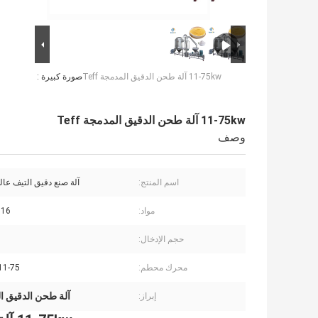
11-75kw آلة طحن الدقيق المدمجة Teff
صورة كبيرة :
11-75kw آلة طحن الدقيق المدمجة Teff
وصف
اسم المنتج:
آلة صنع دقيق التيف عالي
مواد:
316
حجم الإدخال:
محرك محطم:
11-75 كيلو وا
آلة طحن الدقيق المد
إبراز: