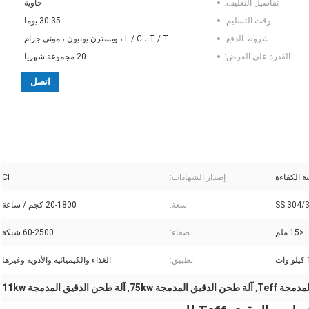
تفاصيل التغليف:
حاوية
وقت التسليم:
30-35 يوما
شروط الدفع:
L / C ، T / T ، ويسترن يونيون ، موني جرام
القدرة على العرض:
20 مجموعة شهريا
اتصل
ة الكفاءة
إصدار الشهادات:
CI
SS 304/
سعة:
20-1800 كجم / ساعة
<15 ملم
صفاء:
60-2500 شبكة
ت
تطبيق:
الغذاء والكيميائية والأدوية وغيرها
مجة Teff
آلة طحن الدقيق المدمجة 75kw
آلة طحن الدقيق المدمجة 11kw
,
,