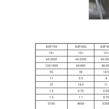
BSP-750
BSP-500
BSP-4
<15
<15
<15
60-2500
60-2500
60-25
120-1800
60-800
40-5
55
30
18.5
11
5.5
4
37
18.5
11
1.5
0.75
0.55
1.5
1.1
0.75
-3100
-4600