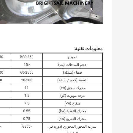
معلومات تقنية:
نموذج
BSP-350
50
حجم المدخلات (مم)
<15
صفاء (شبكة)
60-2500
00
السعة (كجم / ساعة)
20-200
00
محرك سحق (kw)
11
درجة موتوت (كو)
1.5
منفاخ (kw)
7.5
محرك التغذية (kw)
0.55
محرك التفريغ (kw)
0.75
سرعة المحور المحوري (دورة في
-6500
-5350