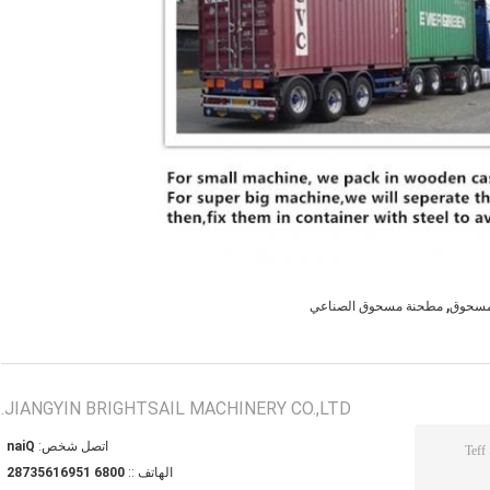
,
مسحوق
مطحنة مسحوق الصناعي
JIANGYIN BRIGHTSAIL MACHINERY CO.,LTD.
اتصل شخص:
Qian
الهاتف ::
0086 15961653782