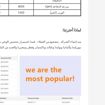
الدقيقة)
سرعة الدفاعة (rpm)
4000
0
الوزن (كجم)
1600
0
لماذا أخترتنا:
نيوزيلندا وألمانيا وبولندا وتايلاند وباكستان وقطر ونيجيريا والعديد من ا