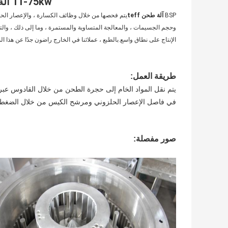
11-75kw آلة طحن الدقيق Teff للبيع
BSP
آلة طحن teff
يتم فحصها من خلال وظائف الكسارة ، والإعصار الحلز
وحجم الجسيمات ، والمعالجة المتساوية والمستمرة ، وما إلى ذلك ، والتي ت
الإنتاج على نطاق واسع.بالطبع ، عملائنا في الخارج راضون جدًا عن هذا الم
طريقة العمل:
يتم نقل المواد الخام إلى حجرة الطحن من خلال القادوس عبر 
في فاصل الإعصار الحلزوني ومرشح الكيس من خلال الضغط الس
صور مفصلة: