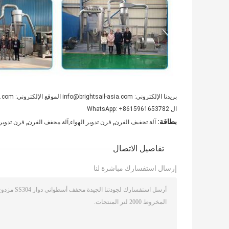
بريدنا الإلكتروني: info@brightsail-asia.com الموقع الإلكتروني: www.brsmill.com
ال WhatsApp: +8615961653782
,
,
بطاقة:
آلة تجفيف الفرن
فرن تدوير الهواء,آلة مجفف الفرن
فرن تدوير 
تفاصيل الاتصال
إرسال استفسارك مباشرة لنا