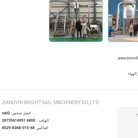
الهواء
JIANGYIN BRIGHTSAIL MACHINERY CO.,LTD.
اتصل شخص:
Qian
الهاتف ::
0086 15961653782
الفاكس:
86-510-8638-9258