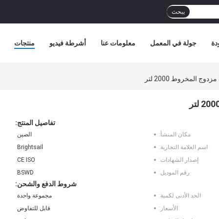
يبحث
دة
جولة في المعمل
معلومات عنا
أشرطة فيديو
منتجات
تفاصيل المنتج:
مكان المنشأ:
الصين
اسم العلامة التجارية:
Brightsail
إصدار الشهادات:
CE ISO
رقم الموديل:
BSWD
شروط الدفع والشحن:
الحد الأدنى لكمية:
مجموعة واحدة
الأسعار:
قابل للتفاوض