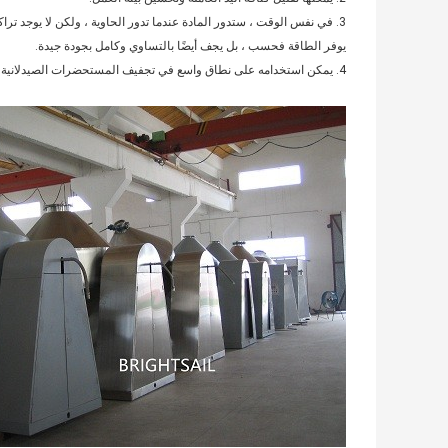
3. في نفس الوقت ، ستدور المادة عندما تدور الحاوية ، ولكن لا يوجد ترا
يوفر الطاقة فحسب ، بل يجف أيضًا بالتساوي وكامل بجودة جيدة.
4. يمكن استخدامه على نطاق واسع في تجفيف المستحضرات الصيدلانية والكيميائية ووقود الطعام وغيرها من الصناعات.