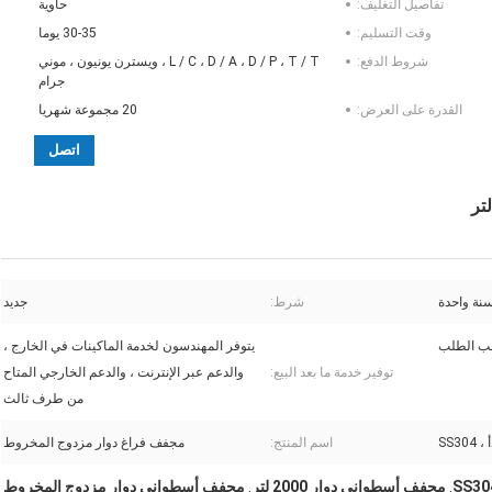
تفاصيل التغليف:
حاوية
وقت التسليم:
30-35 يوما
شروط الدفع:
L / C ، D / A ، D / P ، T / T ، ويسترن يونيون ، موني
جرام
القدرة على العرض:
20 مجموعة شهريا
اتصل
نة واحدة
شرط:
جديد
 الطلب
يتوفر المهندسون لخدمة الماكينات في الخارج ،
توفير خدمة ما بعد البيع:
والدعم عبر الإنترنت ، والدعم الخارجي المتاح
من طرف ثالث
SS3
اسم المنتج:
مجفف فراغ دوار مزدوج المخروط
مجفف أسطواني دوار 2000 لتر
مجفف أسطواني دوار مزدوج المخروط
,
,