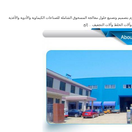
Brightsail M ما يقرب من 15 عامًا ، وهي تقوم بتصميم وتصنيع حلول معالجة المسحوق الشاملة للصناعات الكيماوية والأدوية والأغذية
ات الخلط وآلات التجفيف ... إلخ.