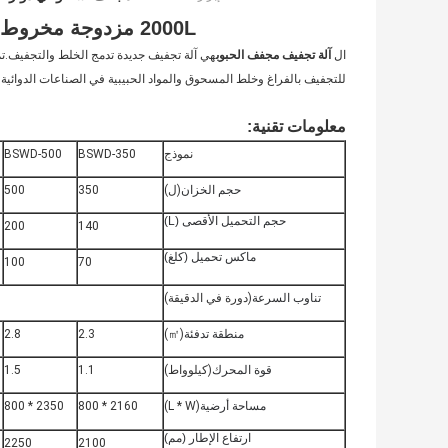
2000L مزدوجة مخروط الروتاري طبل مجفف مسحوق للبيع
ال
آلة تجفيف مجفف الحبوب
هي آلة تجفيف جديدة تدمج الخلط والتجفيف.تم
للتجفيف بالفراغ وخلط المسحوق والمواد الحبيبية في الصناعات الدوائية و
معلومات تقنية:
نموذج
BSWD-350
BSWD-500
حجم الخزان
(ل)
350
500
حجم التحميل الأقصى (L)
200
140
ماكس تحميل (كلغ)
100
70
تناوب السرعة
(دورة في الدقيقة)
منطقة تدفئة
(㎡)
2.3
2.8
قوة المحرك
(كيلوواط)
1.1
1.5
مساحة أرضية
(L * W)
2160 * 800
2350 * 800
ارتفاع الإطار (مم)
2250
2100