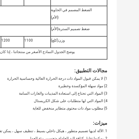
الضغط المصمم في الحاوية
(الأم)
ضغط تصميم السترة
(الأم)
وزن
(كلغ)
1100
1200
يوضح الجدول النماذج الأصغر من منتجاتنا ، إذا كان 
مجالات التطبيق:
1) لا يمكن قبول المواد ذات درجة الحرارة العالية وحساسية الحرارة
2) مواد سهلة المؤكسدة وخطيرة
3) المواد التي تحتاج إلى استعادة المذيبات والغازات السامة
4) المواد التي لها متطلبات على شكل الكريستال
5) مطلوب مواد ذات محتوى متطاير منخفض للغاية
ميزات:
1. الآلة لديها تصميم متطور ، هيكل داخلي بسيط ، تنظيف سهل ، يمكن تفريغ المواد بالكامل ، سهل التشغيل.
2. يمكنها تقليل كثافة اليد العاملة وتحسين بيئة العمل.