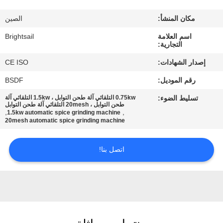
جولة
مكان المنشأ:
الصين
في
اسم العلامة
Brightsail
المعمل
التجارية:
إصدار الشهادات:
CE ISO
مراقبة
رقم الموديل:
BSDF
الجودة
تسليط الضوء:
0.75kw التلقائي آلة طحن التوابل ، 1.5kw التلقائي آلة
طحن التوابل ، 20mesh التلقائي آلة طحن التوابل
,
,
1.5kw automatic spice grinding machine
اتصل
20mesh automatic spice grinding machine
بنا
اتصل بنا!
أخبار
حالات