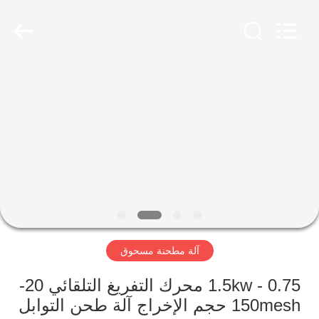
Jiangyin
Brightsail
Machinery
Co.,Ltd..
All
Rights
Reserved.
الصفحة
الرئيسية
منتجات
أشرطة
فيديو
آلة مطحنة مسحوق
معلومات
عنا
0.75 - 1.5kw محرك التفريغ التلقائي 20-
150mesh حجم الإخراج آلة طحن التوابل