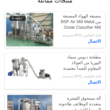
منتجات مماثلة
خريطة
الموقع
مصنفة الهواء المصنفة
من BSP Air Mill Metal
Oxide Classifier Mill
PRIVACY
Metal Oxide ACM
قابل للتفاوض MOQ:مجموعة واحدة
POLICY
Ggrinder من Brightsail
الاتصال
مطحنة دبوس سماد
اليوريا من الفولاذ
المقاوم للصدأ معتمدة
من CE
قابل للتفاوض MOQ:مجموعة واحدة
الاتصال
آلة مسحوق القشرة
متعددة الوظائف طاحونة
البيبيزيا للقشرة