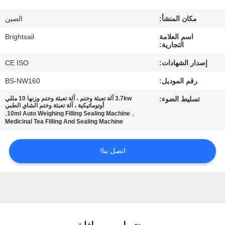
جولة
مكان المنشأ:
الصين
في
اسم العلامة
Brightsail
المعمل
التجارية:
إصدار الشهادات:
CE ISO
مراقبة
رقم الموديل:
BS-NW160
الجودة
تسليط الضوء:
3.7kw آلة تعبئة وختم ، آلة تعبئة وختم وزنها 10 مللي
أوتوماتيكية ، آلة تعبئة وختم الشاي الطبي
,
,
10ml Auto Weighing Filling Sealing Machine
اتصل
Medicinal Tea Filling And Sealing Machine
بنا
اتصل بنا!
أخبار
حالات