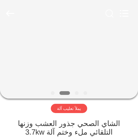
Jiangyin
Brightsail
Machinery
Co.,Ltd..
All
Rights
Reserved.
الصفحة
الرئيسية
منتجات
أشرطة
فيديو
يملأ تعليب آلة
معلومات
عنا
الشاي الصحي جذور العشب وزنها
التلقائي ملء وختم آلة 3.7kw