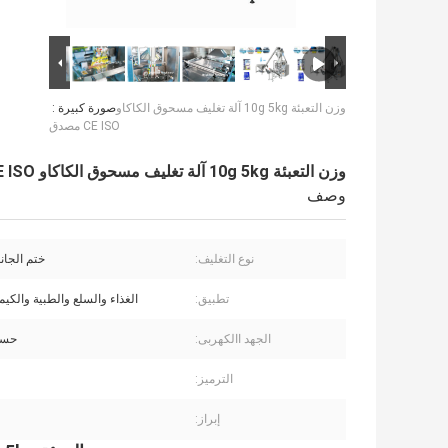
وزن التعبئة 10g 5kg آلة تغليف مسحوق الكاكاو
صورة كبيرة :
CE ISO مصدق
وزن التعبئة 10g 5kg آلة تغليف مسحوق الكاكاو CE ISO مصدق
وصف
نوع التغليف:
ختم الجان
تطبيق:
الغذاء والسلع والطبية والكيميا
الجهد االكهربى:
حسب
الترميز:
إبراز: