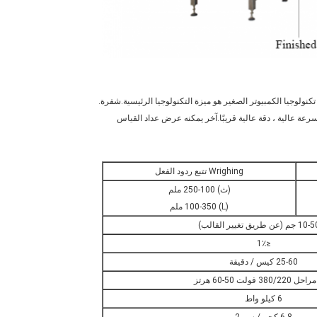
كنولوجيا الكمبيوتر الصغير هو ميزة التكنولوجيا الرئيسية.شفرة.
 عالية ، دقة عالية قريبًا.آخر يمكنه عرض عداد القياس
يب
Wrighing تتبع ردود الفعل
(ث) 100-250 ملم
(L) 100-350 ملم
ن طريق تغيير القالب)
≤1٪
25-60 كيس / دقيقة
380/ فولت 50-60 هرتز
6 كيلو واط