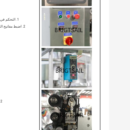
1. التحكم في درجة حرارة الختم الأفقي والرأسي المستقل ، مناسب للتعديل
2. اضبط مفاتيح التشغيل والإيقاف والإيقاف في حالات الطوارئ لسهولة التشغيل.
2. عدد الأعمدة المراد طباعتها: ما يصل إلى 14 حرفًا على التوالي