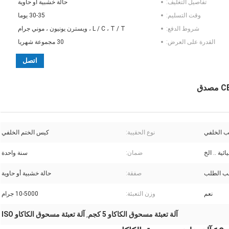
تفاصيل التغليف:
حالة خشبية أو حاوية
وقت التسليم:
30-35 يوما
شروط الدفع:
L / C ، T / T ، ويسترن يونيون ، موني جرام
القدرة على العرض:
30 مجموعة شهريا
اتصل
ب الخلفي
نوع الحقيبة:
كيس الختم الخلفي
ئية .. الخ
ضمان:
سنة واحدة
 الطلب
صفقة:
حالة خشبية أو حاوية
نعم
وزن التعبئة:
10-5000 جرام
آلة تعبئة مسحوق الكاكاو 5 كجم
آلة تعبئة مسحوق الكاكاو ISO
,