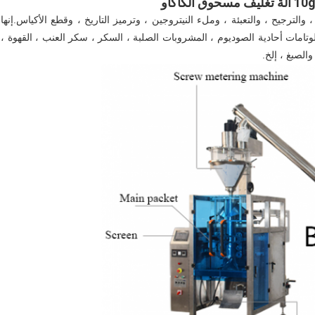
ام بعمل صنع الأكياس ، والترجيح ، والتعبئة ، وملء النيتروجين ، وترميز التاريخ ، وقطع الأكياس.إنها
لوتامات أحادية الصوديوم ، المشروبات الصلبة ، السكر ، سكر العنب ، القهوة ،
الصبغ ، إلخ.
آلة تعبئة مسحوق الكاكاوآلة تعبئة مسحوق البروتينآلة تعبئة مسحوق الحليب