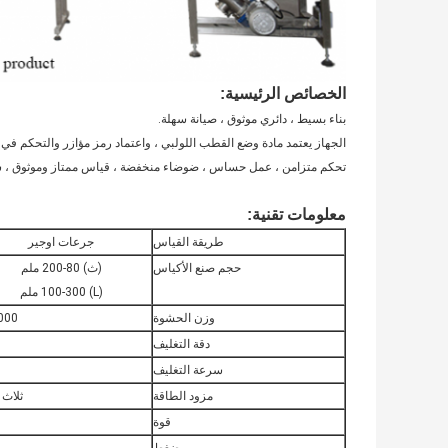
الخصائص الرئيسية:
بناء بسيط ، دائري موثوق ، صيانة سهلة.
الجهاز يعتمد مادة وضع القطب اللولبي ، واعتماد رمز مؤازر والتحكم في ت
تحكم متزامن ، عمل حساس ، ضوضاء منخفضة ، قياس ممتاز وموثوق ، سرعة
آلة تعبئة مسحوق الكاكاوآلة تعبئة مسحوق البروتينآلة تعبئة مسحوق الحل
معلومات تقنية:
طريقة القياس
جرعات اوجير
حجم صنع الأكياس
(ث) 80-200 ملم
(L) 100-300 ملم
وزن الحشوة
10-5000 جم (ع
دقة التغليف
سرعة التغليف
مزود الطاقة
ثلاث مراحل 220
قوة