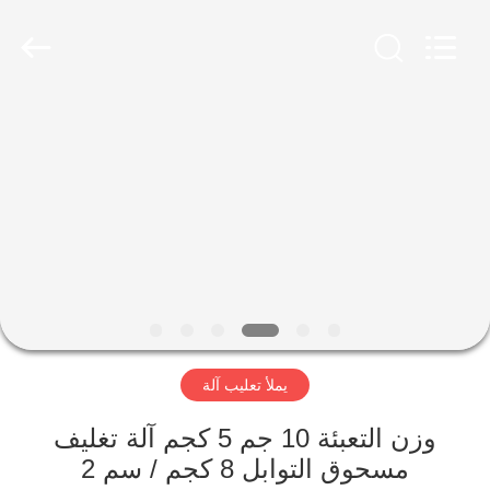
Jiangyin
Brightsail
Machinery
Co.,Ltd..
All
Rights
Reserved.
الصفحة
الرئيسية
منتجات
أشرطة
فيديو
يملأ تعليب آلة
معلومات
عنا
وزن التعبئة 10 جم 5 كجم آلة تغليف
مسحوق التوابل 8 كجم / سم 2