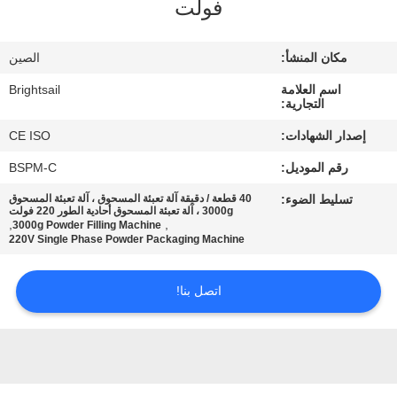
فولت
جولة
في
مكان المنشأ:
الصين
المعمل
اسم العلامة
Brightsail
التجارية:
مراقبة
إصدار الشهادات:
CE ISO
الجودة
رقم الموديل:
BSPM-C
تسليط الضوء:
40 قطعة / دقيقة آلة تعبئة المسحوق ، آلة تعبئة المسحوق
اتصل
3000g ، آلة تعبئة المسحوق أحادية الطور 220 فولت
,
,
3000g Powder Filling Machine
220V Single Phase Powder Packaging Machine
بنا
اتصل بنا!
أخبار
حالات