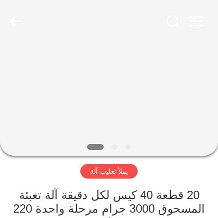
Jiangyin
Brightsail
Machinery
Co.,Ltd..
All
Rights
Reserved.
الصفحة
الرئيسية
منتجات
أشرطة
فيديو
يملأ تعليب آلة
معلومات
عنا
20 قطعة 40 كيس لكل دقيقة آلة تعبئة
المسحوق 3000 جرام مرحلة واحدة 220