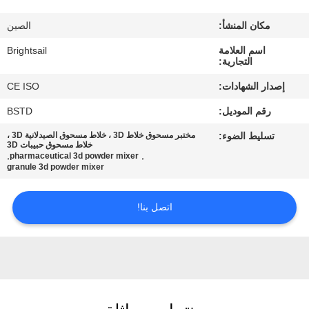
جولة
مكان المنشأ:
الصين
في
اسم العلامة
Brightsail
المعمل
التجارية:
إصدار الشهادات:
CE ISO
مراقبة
رقم الموديل:
BSTD
الجودة
تسليط الضوء:
مختبر مسحوق خلاط 3D ، خلاط مسحوق الصيدلانية 3D ،
خلاط مسحوق حبيبات 3D
,
,
pharmaceutical 3d powder mixer
اتصل
granule 3d powder mixer
بنا
اتصل بنا!
أخبار
حالات