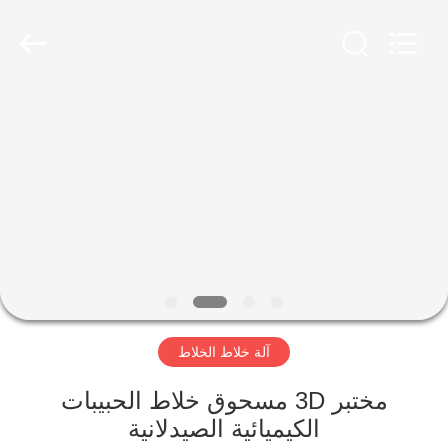
Jiangyin
Brightsail
Machinery
Co.,Ltd..
All
Rights
Reserved.
الصفحة
الرئيسية
منتجات
أشرطة
فيديو
آلة خلاط الخلاط
معلومات
عنا
مختبر 3D مسحوق خلاط الحبيبات
الكيميائية الصيدلانية