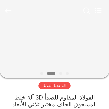
Jiangyin
Brightsail
Machinery
Co.,Ltd..
All
Rights
Reserved.
الصفحة
الرئيسية
منتجات
أشرطة
فيديو
آلة خلاط الخلاط
معلومات
عنا
الفولاذ المقاوم للصدأ 3D آلة خلط
المسحوق الجاف مختبر ثلاثي الأبعاد