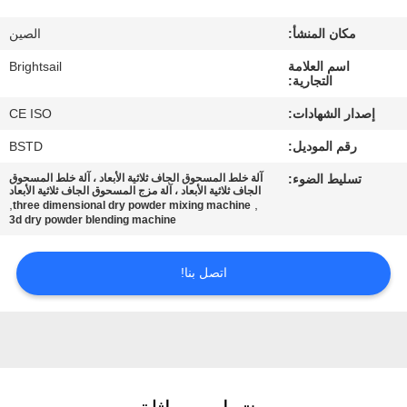
جولة
مكان المنشأ:
الصين
في
اسم العلامة
Brightsail
المعمل
التجارية:
إصدار الشهادات:
CE ISO
مراقبة
رقم الموديل:
BSTD
الجودة
تسليط الضوء:
آلة خلط المسحوق الجاف ثلاثية الأبعاد ، آلة خلط المسحوق
الجاف ثلاثية الأبعاد ، آلة مزج المسحوق الجاف ثلاثية الأبعاد
,
,
three dimensional dry powder mixing machine
اتصل
3d dry powder blending machine
بنا
اتصل بنا!
أخبار
حالات