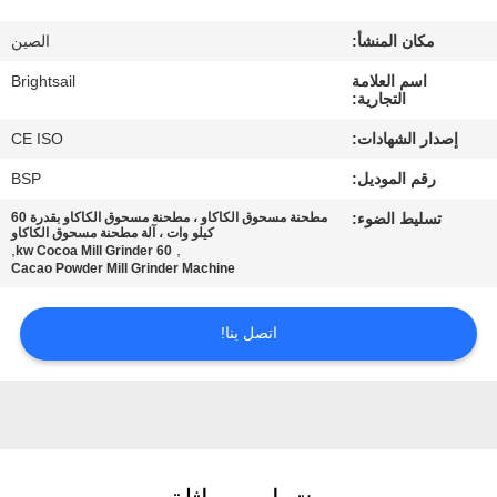
جولة
مكان المنشأ:
الصين
في
اسم العلامة
Brightsail
المعمل
التجارية:
إصدار الشهادات:
CE ISO
مراقبة
رقم الموديل:
BSP
الجودة
تسليط الضوء:
مطحنة مسحوق الكاكاو ، مطحنة مسحوق الكاكاو بقدرة 60
كيلو وات ، آلة مطحنة مسحوق الكاكاو
,
,
60 kw Cocoa Mill Grinder
اتصل
Cacao Powder Mill Grinder Machine
بنا
اتصل بنا!
أخبار
حالات