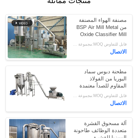
منتجات مماثلة
خريطة
الموقع
مصنفة الهواء المصنفة
من BSP Air Mill Metal
Oxide Classifier Mill
PRIVACY
Metal Oxide ACM
قابل للتفاوض MOQ:مجموعة واحدة
POLICY
Ggrinder من Brightsail
الاتصال
مطحنة دبوس سماد
اليوريا من الفولاذ
المقاوم للصدأ معتمدة
من CE
قابل للتفاوض MOQ:مجموعة واحدة
الاتصال
آلة مسحوق القشرة
متعددة الوظائف طاحونة
البيبيزيا للقشرة