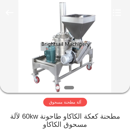
Jiangyin
Brightsail
Machinery
Co.,Ltd..
All
Rights
Reserved.
الصفحة
الرئيسية
منتجات
أشرطة
فيديو
آلة مطحنة مسحوق
معلومات
عنا
مطحنة كعكة الكاكاو طاحونة 60kw لآلة
مسحوق الكاكاو