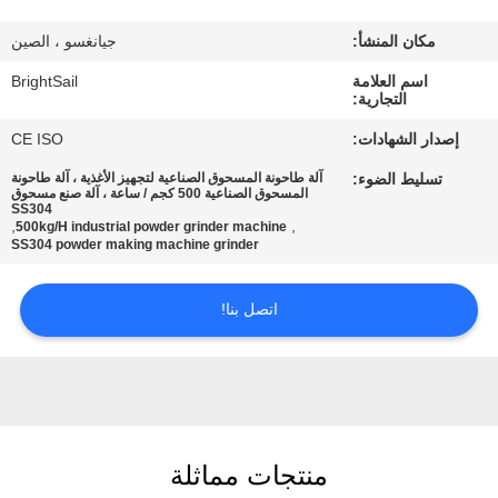
جولة
مكان المنشأ:
جيانغسو ، الصين
في
اسم العلامة
BrightSail
المعمل
التجارية:
إصدار الشهادات:
CE ISO
مراقبة
تسليط الضوء:
آلة طاحونة المسحوق الصناعية لتجهيز الأغذية ، آلة طاحونة
الجودة
المسحوق الصناعية 500 كجم / ساعة ، آلة صنع مسحوق
SS304
,
,
500kg/H industrial powder grinder machine
SS304 powder making machine grinder
اتصل
بنا
اتصل بنا!
أخبار
حالات
منتجات مماثلة