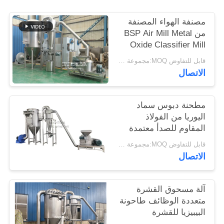
خريطة
مصنفة الهواء المصنفة
الموقع
من BSP Air Mill Metal
Oxide Classifier Mill
Metal Oxide ACM
PRIVACY
قابل للتفاوض MOQ:مجموعة واحدة
Ggrinder من Brightsail
الاتصال
POLICY
مطحنة دبوس سماد
اليوريا من الفولاذ
المقاوم للصدأ معتمدة
من CE
قابل للتفاوض MOQ:مجموعة واحدة
الاتصال
آلة مسحوق القشرة
متعددة الوظائف طاحونة
البيبيزيا للقشرة