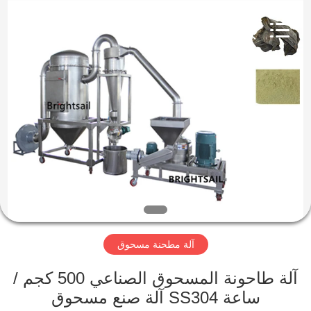
Jiangyin
Brightsail
Machinery
Co.,Ltd..
All
Rights
Reserved.
الصفحة
الرئيسية
منتجات
أشرطة
فيديو
آلة مطحنة مسحوق
معلومات
عنا
آلة طاحونة المسحوق الصناعي 500 كجم /
ساعة SS304 آلة صنع مسحوق