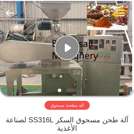
Jiangyin
Brightsail
Machinery
Co.,Ltd..
All
Rights
Reserved.
الصفحة
الرئيسية
منتجات
أشرطة
فيديو
آلة مطحنة مسحوق
معلومات
عنا
آلة طحن مسحوق السكر SS316L لصناعة
الأغذية