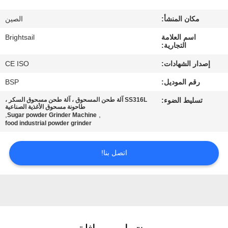
جولة
مكان المنشأ:
الصين
في
اسم العلامة
Brightsail
المعمل
التجارية:
إصدار الشهادات:
CE ISO
مراقبة
رقم الموديل:
BSP
الجودة
تسليط الضوء:
SS316L آلة طحن المسحوق ، آلة طحن مسحوق السكر ،
طاحونة مسحوق الأغذية الصناعية
,
,
Sugar powder Grinder Machine
اتصل
food industrial powder grinder
بنا
اتصل بنا!
أخبار
حالات