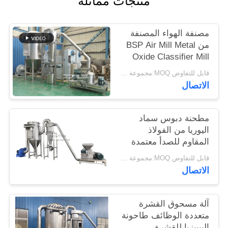
منتجات مماثلة
خريطة
الموقع
مصنفة الهواء المصنفة
من BSP Air Mill Metal
Oxide Classifier Mill
PRIVACY
Metal Oxide ACM
قابل للتفاوض MOQ:مجموعة واحدة
POLICY
Ggrinder من Brightsail
الاتصال
مطحنة دبوس سماد
اليوريا من الفولاذ
المقاوم للصدأ معتمدة
من CE
قابل للتفاوض MOQ:مجموعة واحدة
الاتصال
آلة مسحوق القشرة
متعددة الوظائف طاحونة
البيبيزيا للقشرة