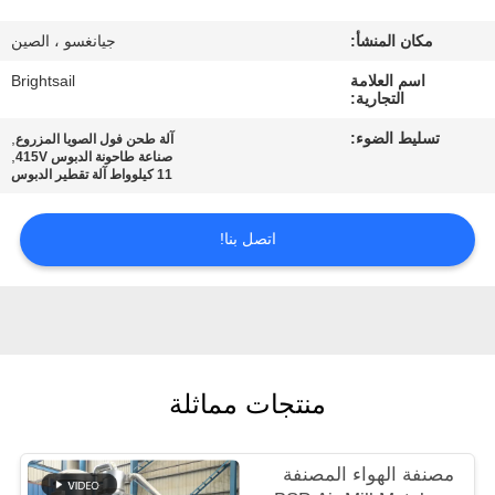
جولة
مكان المنشأ:
جيانغسو ، الصين
في
اسم العلامة
Brightsail
المعمل
التجارية:
تسليط الضوء:
,
آلة طحن فول الصويا المزروع
مراقبة
,
صناعة طاحونة الدبوس 415V
11 كيلوواط آلة تقطير الدبوس
الجودة
اتصل بنا!
اتصل
بنا
أخبار
منتجات مماثلة
حالات
مصنفة الهواء المصنفة