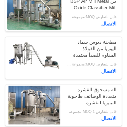
من BSP Air Mill Metal
خريطة
Oxide Classifier Mill
Metal Oxide ACM
الموقع
قابل للتفاوض MOQ:مجموعة واحدة
Ggrinder من Brightsail
الاتصال
PRIVACY
POLICY
مطحنة دبوس سماد
اليوريا من الفولاذ
المقاوم للصدأ معتمدة
من CE
قابل للتفاوض MOQ:مجموعة واحدة
الاتصال
آلة مسحوق القشرة
متعددة الوظائف طاحونة
البيبيزيا للقشرة
قابل للتفاوض MOQ:1 مجموعة
الاتصال