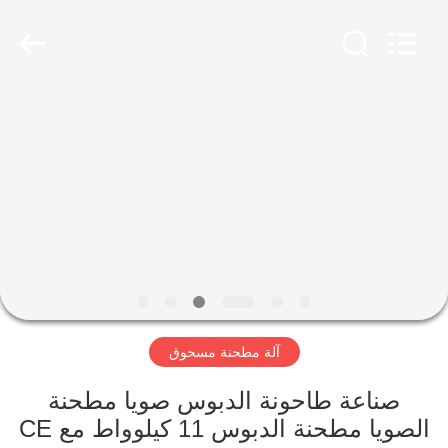
Jiangyin
Brightsail
Machinery
Co.,Ltd..
All
Rights
Reserved.
الصفحة
الرئيسية
منتجات
أشرطة
فيديو
آلة مطحنة مسحوق
معلومات
عنا
صناعة طاحونة الدبوس صويا مطحنة
الصويا مطحنة الدبوس 11 كيلوواط مع CE