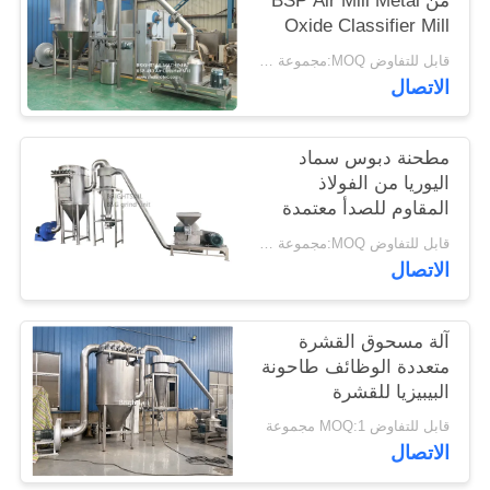
من BSP Air Mill Metal
خريطة
Oxide Classifier Mill
Metal Oxide ACM
الموقع
قابل للتفاوض MOQ:مجموعة واحدة
Ggrinder من Brightsail
الاتصال
PRIVACY
مطحنة دبوس سماد
POLICY
اليوريا من الفولاذ
المقاوم للصدأ معتمدة
من CE
قابل للتفاوض MOQ:مجموعة واحدة
الاتصال
آلة مسحوق القشرة
متعددة الوظائف طاحونة
البيبيزيا للقشرة
قابل للتفاوض MOQ:1 مجموعة
الاتصال