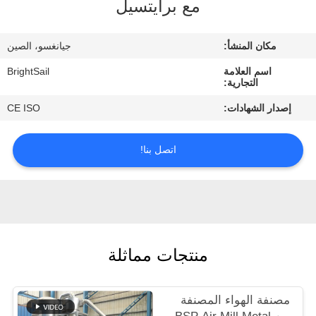
مع برايتسيل
جولة
في
مكان المنشأ:
جيانغسو، الصين
المعمل
اسم العلامة
BrightSail
التجارية:
مراقبة
إصدار الشهادات:
CE ISO
الجودة
اتصل بنا!
اتصل
بنا
أخبار
منتجات مماثلة
حالات
مصنفة الهواء المصنفة