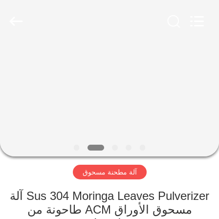
Jiangyin
Brightsail
Machinery
Co.,Ltd..
All
Rights
Reserved.
الصفحة
الرئيسية
منتجات
أشرطة
فيديو
آلة مطحنة مسحوق
معلومات
عنا
Sus 304 Moringa Leaves Pulverizer آلة
مسحوق الأوراق ACM طاحونة من