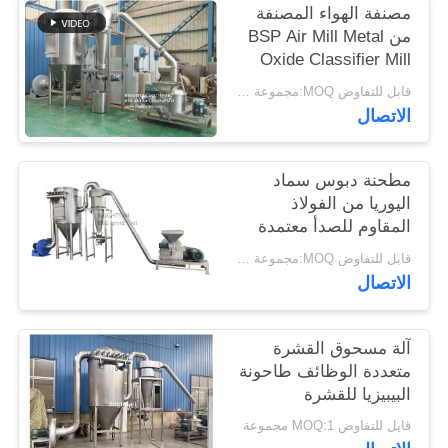
مصنفة الهواء المصنفة
خريطة
من BSP Air Mill Metal
الموقع
Oxide Classifier Mill
Metal Oxide ACM
قابل للتفاوض MOQ:مجموعة واحدة
Ggrinder من Brightsail
PRIVACY
الاتصال
POLICY
مطحنة دبوس سماد
اليوريا من الفولاذ
المقاوم للصدأ معتمدة
من CE
قابل للتفاوض MOQ:مجموعة واحدة
الاتصال
آلة مسحوق القشرة
متعددة الوظائف طاحونة
البيبيزيا للقشرة
قابل للتفاوض MOQ:1 مجموعة