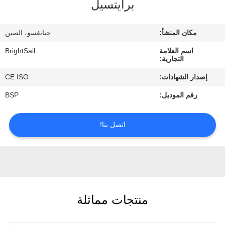
برايتسيل
جولة
في
مكان المنشأ:
جيانغسو، الصين
المعمل
اسم العلامة
BrightSail
التجارية:
مراقبة
إصدار الشهادات:
CE ISO
الجودة
رقم الموديل:
BSP
اتصل
اتصل بنا!
بنا
أخبار
منتجات مماثلة
حالات