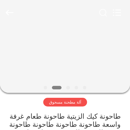
Jiangyin
Brightsail
Machinery
Co.,Ltd..
All
Rights
Reserved.
الصفحة
الرئيسية
منتجات
أشرطة
فيديو
آلة مطحنة مسحوق
معلومات
عنا
طاحونة كيك الزيتية طاحونة طعام غرفة
واسعة طاحونة طاحونة طاحونة طاحونة