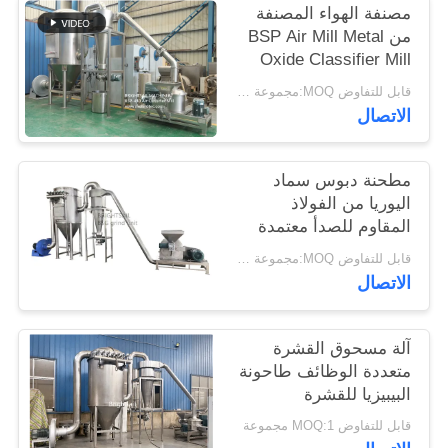
مصنفة الهواء المصنفة
خريطة
من BSP Air Mill Metal
الموقع
Oxide Classifier Mill
Metal Oxide ACM
قابل للتفاوض MOQ:مجموعة واحدة
Ggrinder من Brightsail
PRIVACY
الاتصال
POLICY
مطحنة دبوس سماد
اليوريا من الفولاذ
المقاوم للصدأ معتمدة
من CE
قابل للتفاوض MOQ:مجموعة واحدة
الاتصال
آلة مسحوق القشرة
متعددة الوظائف طاحونة
البيبيزيا للقشرة
قابل للتفاوض MOQ:1 مجموعة