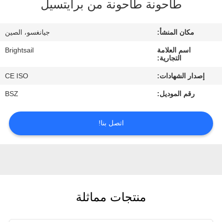
طاحونة طاحونة من برايتسيل
جولة
في
مكان المنشأ:
جيانغسو، الصين
المعمل
اسم العلامة
Brightsail
التجارية:
مراقبة
إصدار الشهادات:
CE ISO
الجودة
رقم الموديل:
BSZ
اتصل
اتصل بنا!
بنا
أخبار
منتجات مماثلة
حالات